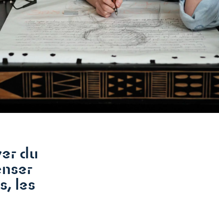
ver du
enser
s, les