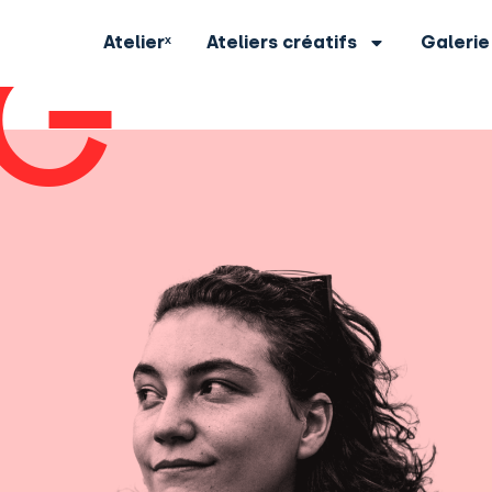
Atelierˣ
Ateliers créatifs
Galerie
G