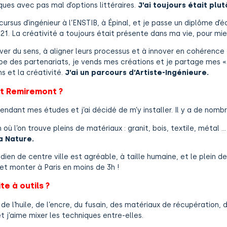
fiques avec pas mal d’options littéraires.
J’ai toujours était plut
ursus d’ingénieur à l’ENSTIB, à Épinal, et je passe un diplôme d
21. La créativité a toujours était présente dans ma vie, pour mi
uver du sens, à aligner leurs processus et à innover en cohérenc
pe des partenariats, je vends mes créations et je partage mes « 
ns et la créativité.
J’ai un parcours d’Artiste-Ingénieure.
 et Remiremont ?
dant mes études et j’ai décidé de m’y installer. Il y a de nombr
 où l’on trouve pleins de matériaux : granit, bois, textile, métal 
a Nature.
idien de centre ville est agréable, à taille humaine, et le plein 
et monter à Paris en moins de 3h !
e à outils ?
de l’huile, de l’encre, du fusain, des matériaux de récupération, 
et j’aime mixer les techniques entre-elles.