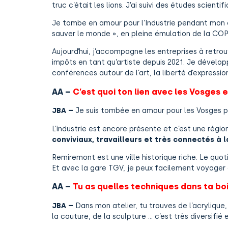
truc c’était les lions. J’ai suivi des études scienti
Je tombe en amour pour l’Industrie pendant mon c
sauver le monde », en pleine émulation de la COP
Aujourd’hui, j’accompagne les entreprises à retro
impôts en tant qu’artiste depuis 2021. Je dévelop
conférences autour de l’art, la liberté d’expressio
AA –
C’est quoi ton lien avec les Vosges
JBA –
Je suis tombée en amour pour les Vosges pen
L’industrie est encore présente et c’est une région
conviviaux, travailleurs et très connectés à l
Remiremont est une ville historique riche. Le quot
Et avec la gare TGV, je peux facilement voyager 
AA –
Tu as quelles techniques dans ta boit
JBA –
Dans mon atelier, tu trouves de l’acrylique, 
la couture, de la sculpture … c’est très diversifié 