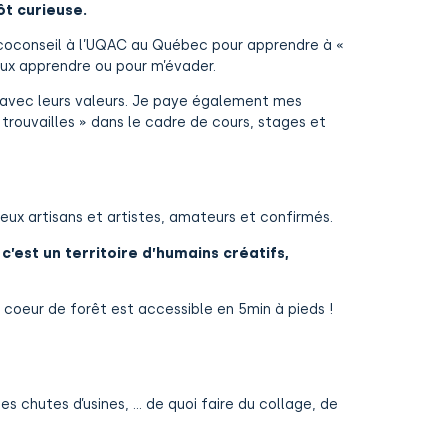
ôt curieuse.
’écoconseil à l’UQAC au Québec pour apprendre à «
eux apprendre ou pour m’évader.
e avec leurs valeurs. Je paye également mes
trouvailles » dans le cadre de cours, stages et
eux artisans et artistes, amateurs et confirmés.
…
c’est un territoire d’humains créatifs,
de coeur de forêt est accessible en 5min à pieds !
des chutes d’usines, … de quoi faire du collage, de