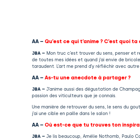
AA –
Qu’est ce qui t’anime ? C’est quoi t
JBA –
Mon truc c’est trouver du sens, penser et r
de toutes mes idées et quand j’ai envie de bricole
taraudent. L’art me prend d’y réfléchir avec aut
AA –
As-tu une anecdote à partager ?
JBA –
J’anime aussi des dégustation de Champagne.
passion des viticulteurs que je connais.
Une manière de retrouver du sens, le sens du gout,
j’ai une cible en paille dans le salon !
AA –
Où est-ce que tu trouves ton inspira
JBA –
Je lis beaucoup, Amélie Nothomb, Paulo Coel