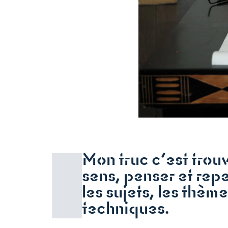
Mon truc c’est trou
sens, penser et rep
les sujets, les thème
techniques.